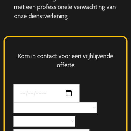
met een professionele verwachting van
onze dienstverlening.
Kom in contact voor een vrijblijvende
offerte
Datum
van
jouw
Concept
evenement
Aantal
personen