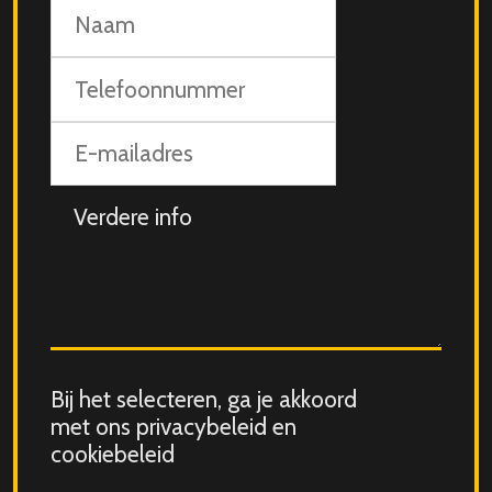
Naam
Telefoonnummer
E-
mailadres
Aanvullende
info
Consent
Bij het selecteren, ga je akkoord
for
met ons privacybeleid en
storing
cookiebeleid
submitted