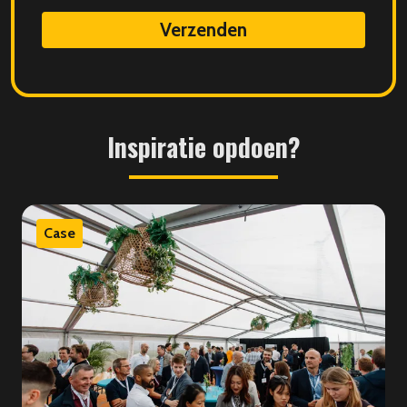
data
Inspiratie
opdoen?
Case