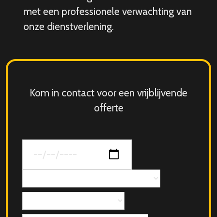
met een professionele verwachting van
onze dienstverlening.
Kom in contact voor een vrijblijvende
offerte
Datum
van
jouw
Concept
evenement
Aantal
personen