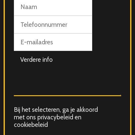
Naam
Telefoonnummer
E-
mailadres
Aanvullende
info
Consent
Bij het selecteren, ga je akkoord
for
met ons privacybeleid en
storing
cookiebeleid
submitted