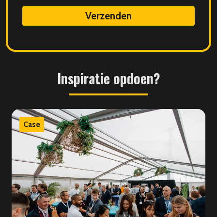
data
Inspiratie
opdoen?
Case