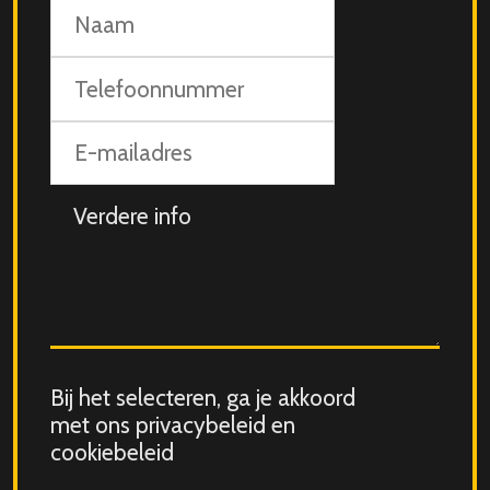
Naam
Telefoonnummer
E-
mailadres
Aanvullende
info
Consent
Bij het selecteren, ga je akkoord
for
met ons privacybeleid en
storing
cookiebeleid
submitted