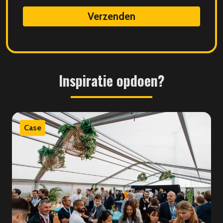
data
Inspiratie
opdoen?
Case