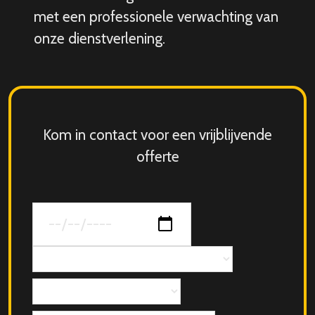
met een professionele verwachting van
onze dienstverlening.
Kom in contact voor een vrijblijvende
offerte
Datum
van
jouw
Concept
evenement
Aantal
personen