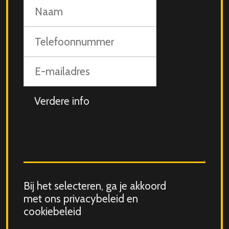
Naam
Telefoonnummer
E-
mailadres
Aanvullende
info
Consent
Bij het selecteren, ga je akkoord
for
met ons privacybeleid en
storing
cookiebeleid
submitted