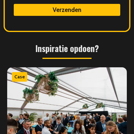
data
Inspiratie
opdoen?
Case