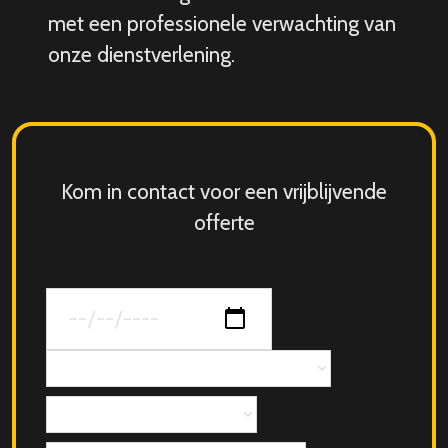
met een professionele verwachting van
onze dienstverlening.
Kom in contact voor een vrijblijvende
offerte
Datum
van
jouw
Concept
evenement
Aantal
personen