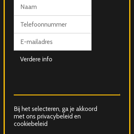
Naam
Telefoonnummer
E-
mailadres
Aanvullende
info
Consent
Bij het selecteren, ga je akkoord
for
met ons privacybeleid en
storing
cookiebeleid
submitted