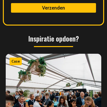
data
Inspiratie
opdoen?
Case