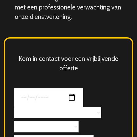
met een professionele verwachting van
onze dienstverlening.
Kom in contact voor een vrijblijvende
offerte
Datum
van
jouw
Concept
evenement
Aantal
personen