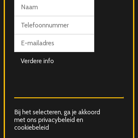
Naam
Telefoonnummer
E-
mailadres
Aanvullende
info
Consent
Bij het selecteren, ga je akkoord
for
met ons privacybeleid en
storing
cookiebeleid
submitted