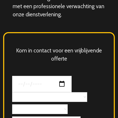
met een professionele verwachting van
onze dienstverlening.
Kom in contact voor een vrijblijvende
offerte
Datum
van
jouw
Concept
evenement
Aantal
personen