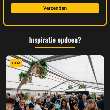
data
Inspiratie
opdoen?
Case