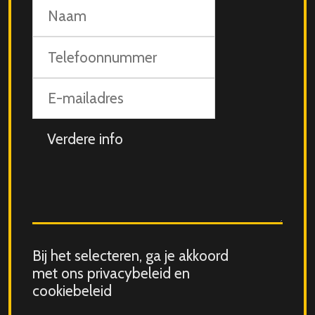
Naam
Telefoonnummer
E-
mailadres
Aanvullende
info
Consent
Bij het selecteren, ga je akkoord
for
met ons privacybeleid en
storing
cookiebeleid
submitted