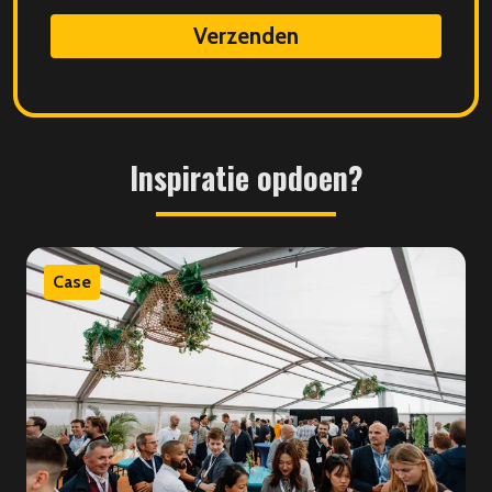
data
Inspiratie
opdoen?
Case