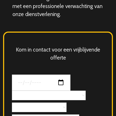
met een professionele verwachting van
onze dienstverlening.
Kom in contact voor een vrijblijvende
offerte
Datum
van
jouw
Concept
evenement
Aantal
personen