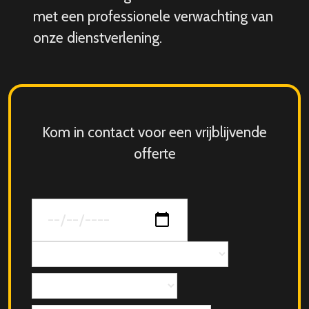
met een professionele verwachting van
onze dienstverlening.
Kom in contact voor een vrijblijvende
offerte
Datum
van
jouw
Concept
evenement
Aantal
personen