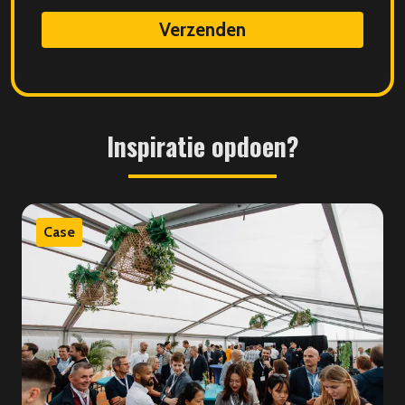
data
Inspiratie
opdoen?
Case