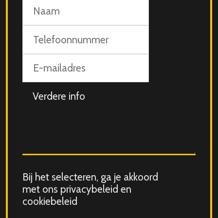
Naam
Telefoonnummer
E-
mailadres
Aanvullende
info
Consent
Bij het selecteren, ga je akkoord
for
met ons privacybeleid en
storing
cookiebeleid
submitted