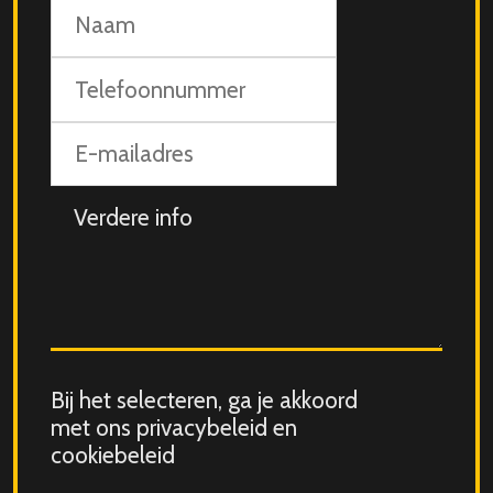
Naam
Telefoonnummer
E-
mailadres
Aanvullende
info
Consent
Bij het selecteren, ga je akkoord
for
met ons privacybeleid en
storing
cookiebeleid
submitted