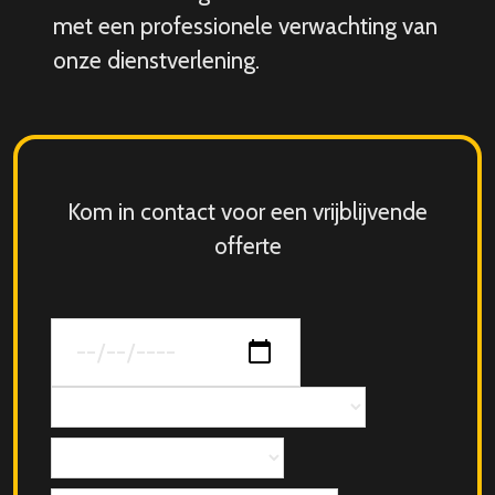
met een professionele verwachting van
onze dienstverlening.
Kom in contact voor een vrijblijvende
offerte
Datum
van
jouw
Concept
evenement
Aantal
personen