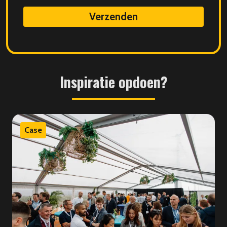
data
Inspiratie
opdoen?
Case