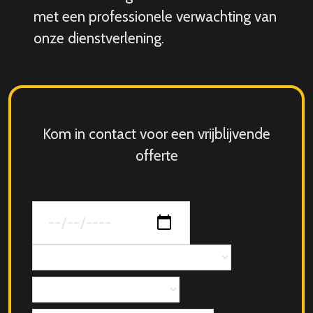
met een professionele verwachting van
onze dienstverlening.
Kom in contact voor een vrijblijvende
offerte
Datum
van
jouw
Concept
evenement
Aantal
personen