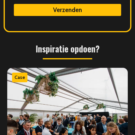
data
Inspiratie
opdoen?
Case