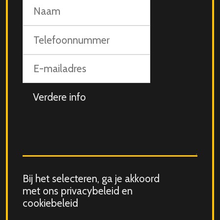
Naam
Telefoonnummer
E-
mailadres
Aanvullende
info
Consent
Bij het selecteren, ga je akkoord
for
met ons privacybeleid en
storing
cookiebeleid
submitted