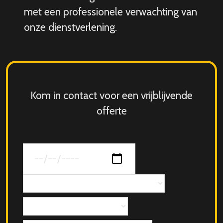
met een professionele verwachting van
onze dienstverlening.
Kom in contact voor een vrijblijvende
offerte
Datum
van
jouw
Concept
evenement
Aantal
personen