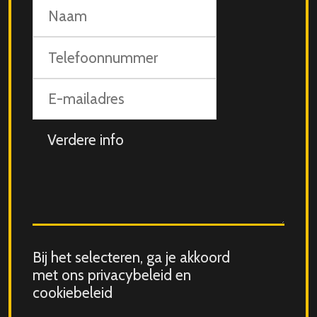
Naam
Telefoonnummer
E-
mailadres
Aanvullende
info
Consent
Bij het selecteren, ga je akkoord
for
met ons privacybeleid en
storing
cookiebeleid
submitted