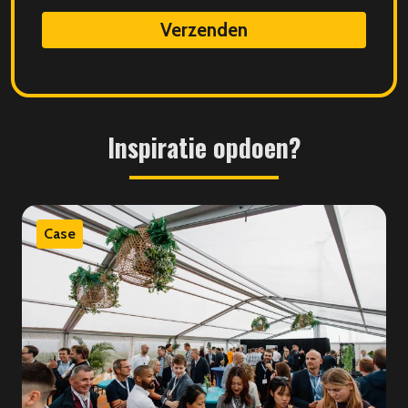
data
Inspiratie
opdoen?
Case