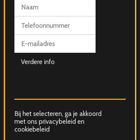
Naam
Telefoonnummer
E-
mailadres
Aanvullende
info
Consent
Bij het selecteren, ga je akkoord
for
met ons privacybeleid en
storing
cookiebeleid
submitted