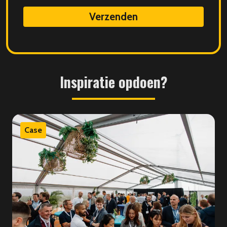
data
Inspiratie
opdoen?
Case