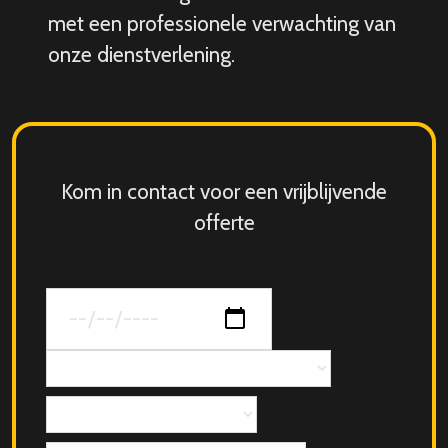
met een professionele verwachting van
onze dienstverlening.
Kom in contact voor een vrijblijvende
offerte
Datum
van
jouw
Concept
evenement
Aantal
personen