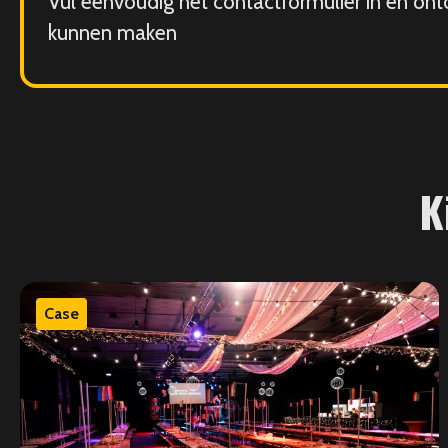
Vul eenvoudig het contactformulier in en on
kunnen maken
K
Case