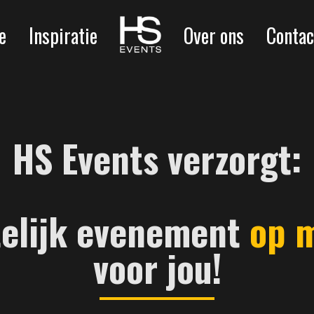
 maat organiseren
HS
e
Inspiratie
Over ons
Contac
niseren
Events
iseren
drijfsfestival
HS Events verzorgt:
telijk evenement
op 
voor jou!