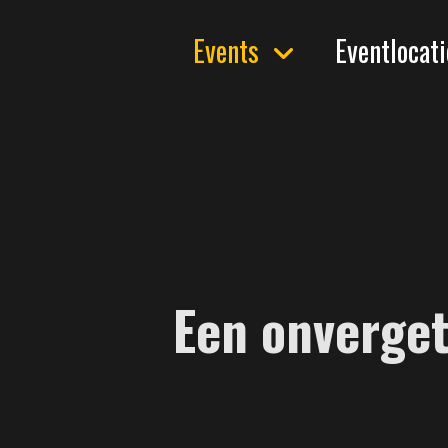
Bedrijfsevenement op
Events
Eventlocati
Zomerevenement orga
Personeelsfeest organ
Foodtruck Festival - Be
Meer mogelijkheden
Een onverge