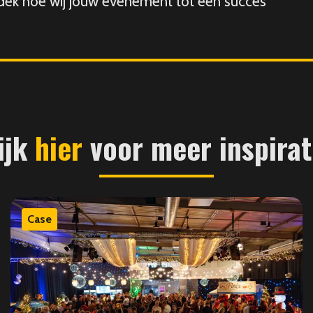
tdek hoe wij jouw evenement tot een succes
ijk
hier
voor meer inspirat
Case