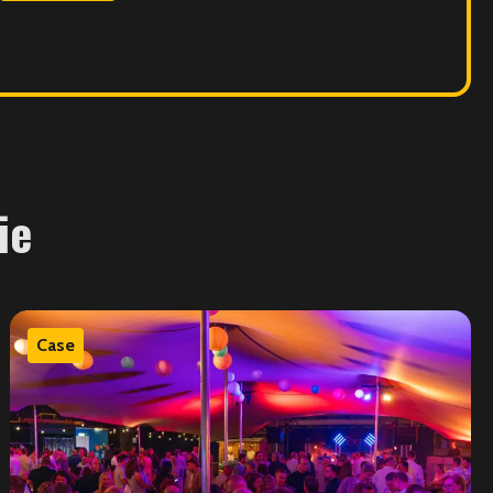
ie
Case