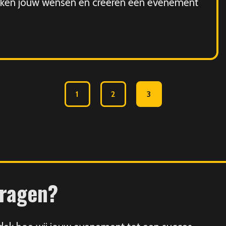
eken jouw wensen en creëren een evenement
1
2
3
vragen?