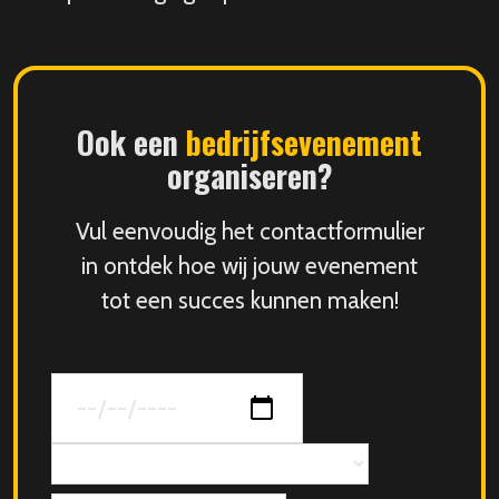
Ook een
bedrijfsevenement
organiseren?
Vul eenvoudig het contactformulier
in ontdek hoe wij jouw evenement
tot een succes kunnen maken!
Datum
van
jouw
Concept
evenement