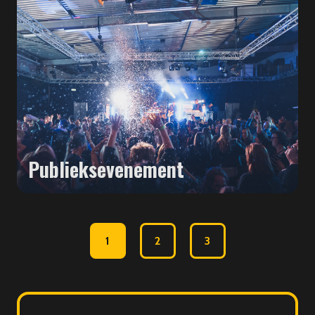
Publieksevenement
1
2
3