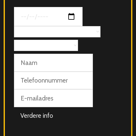
Datum
van
jouw
Concept
evenement
Aantal
personen
Naam
Telefoonnummer
E-
mailadres
Aanvullende
info