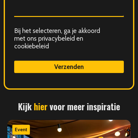
Consent
Bij het selecteren, ga je akkoord
for
met ons privacybeleid en
storing
cookiebeleid
submitted
data
Kijk
hier
voor meer inspiratie
Event