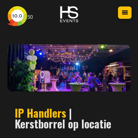
HS
Nav
10.0
250
Events
IP Handlers
|
Kerstborrel op locatie