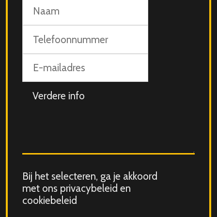
Naam
Telefoonnummer
E-
mailadres
Aanvullende
info
Consent
Bij het selecteren, ga je akkoord
for
met ons privacybeleid en
storing
cookiebeleid
submitted