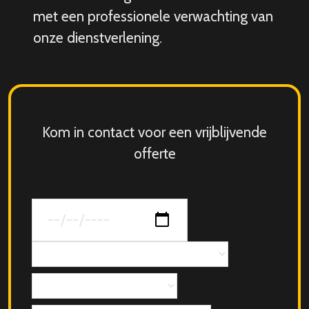
met een professionele verwachting van
onze dienstverlening.
Kom in contact voor een vrijblijvende
offerte
Datum
van
jouw
Concept
evenement
Aantal
personen