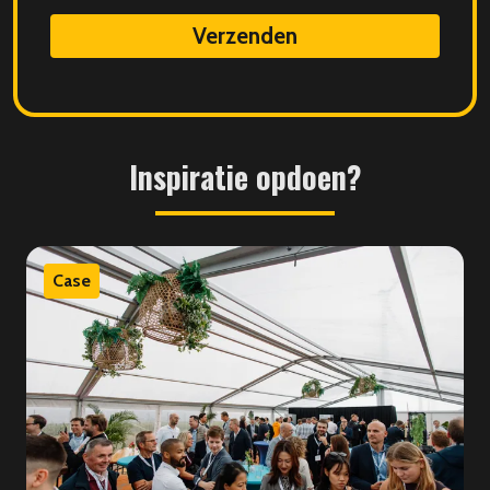
data
Inspiratie
opdoen?
Case