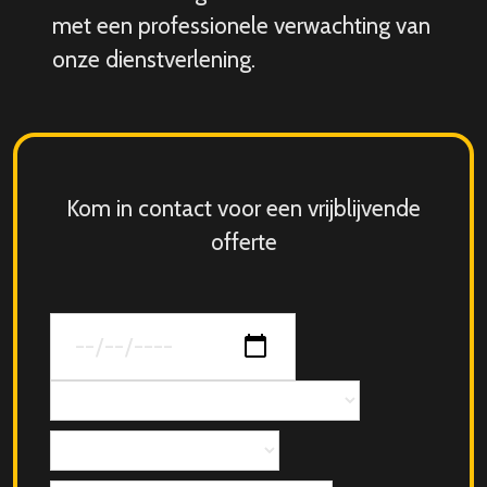
met een professionele verwachting van
onze dienstverlening.
Kom in contact voor een vrijblijvende
offerte
Datum
van
jouw
Concept
evenement
Aantal
personen