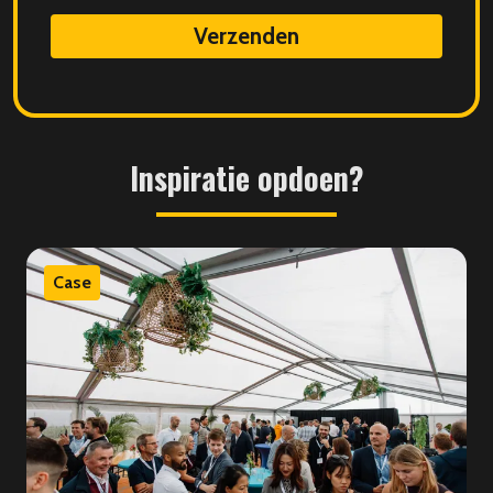
data
Inspiratie
opdoen?
Case