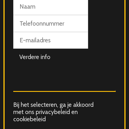
Naam
Telefoonnummer
E-
mailadres
Aanvullende
info
Consent
Bij het selecteren, ga je akkoord
for
met ons privacybeleid en
storing
cookiebeleid
submitted