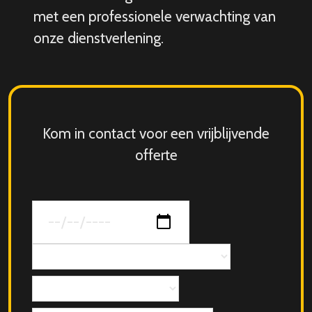
met een professionele verwachting van
onze dienstverlening.
Kom in contact voor een vrijblijvende
offerte
Datum
van
jouw
Concept
evenement
Aantal
personen