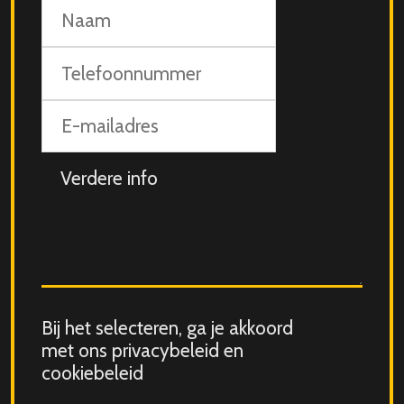
Naam
Telefoonnummer
E-
mailadres
Aanvullende
info
Consent
Bij het selecteren, ga je akkoord
for
met ons privacybeleid en
storing
cookiebeleid
submitted