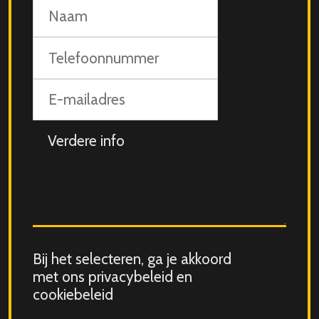
Naam
Telefoonnummer
E-
mailadres
Aanvullende
info
Consent
Bij het selecteren, ga je akkoord
for
met ons privacybeleid en
storing
cookiebeleid
submitted