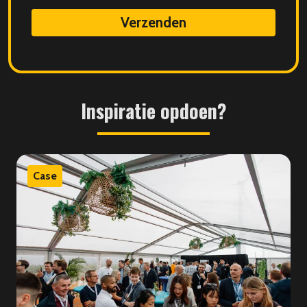
data
Inspiratie
opdoen?
Case