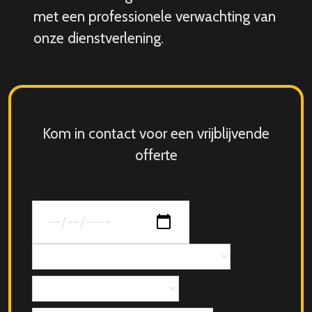
met een professionele verwachting van
onze dienstverlening.
Kom in contact voor een vrijblijvende
offerte
Datum
van
jouw
Concept
evenement
Aantal
personen