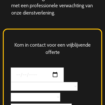
met een professionele verwachting van
onze dienstverlening.
Kom in contact voor een vrijblijvende
offerte
Datum
van
jouw
Concept
evenement
Aantal
personen