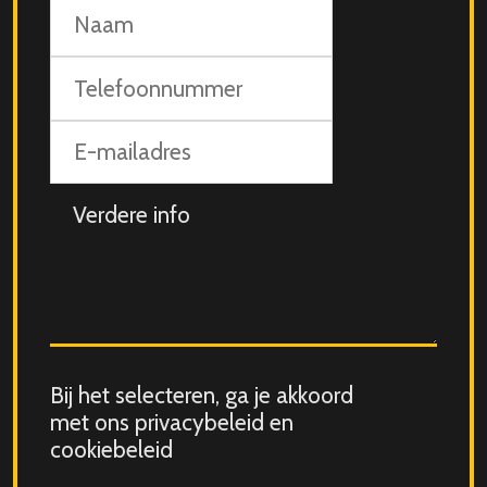
Naam
Telefoonnummer
E-
mailadres
Aanvullende
info
Consent
Bij het selecteren, ga je akkoord
for
met ons privacybeleid en
storing
cookiebeleid
submitted