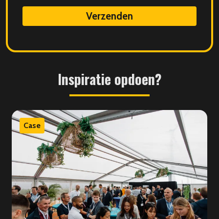
data
Inspiratie
opdoen?
Case