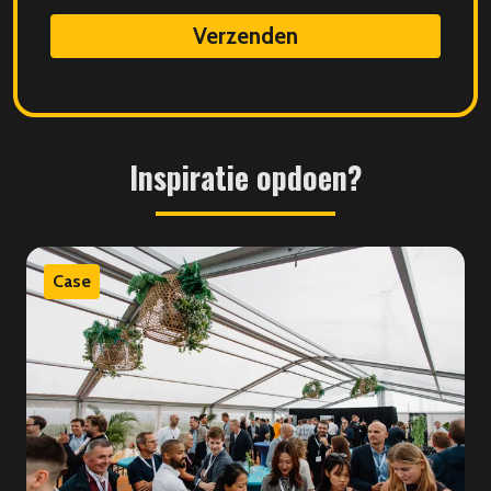
data
Inspiratie
opdoen?
Case