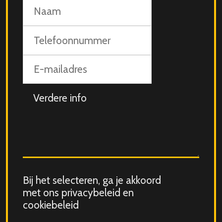
Naam
Telefoonnummer
E-
mailadres
Aanvullende
info
Consent
Bij het selecteren, ga je akkoord
for
met ons privacybeleid en
storing
cookiebeleid
submitted