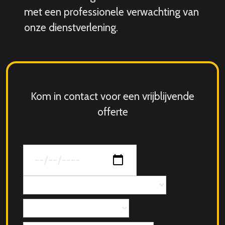
met een professionele verwachting van
onze dienstverlening.
Kom in contact voor een vrijblijvende
offerte
Datum
van
jouw
Concept
evenement
Aantal
personen